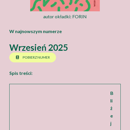
autor okładki: FORIN
W najnowszym numerze
Wrzesień 2025
POBIERZ NUMER
Spis treści:
B
li
ż
e
j